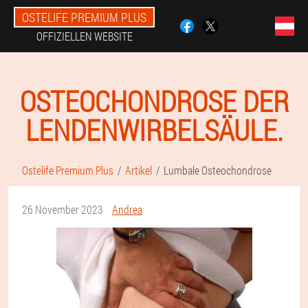
OSTELIFE PREMIUM PLUS
OFFIZIELLEN WEBSITE
OSTEOCHONDROSE DER
LENDENWIRBELSÄULE.
Ostelife Premium Plus
Artikel
Lumbale Osteochondrose
26 November 2023
Andrea