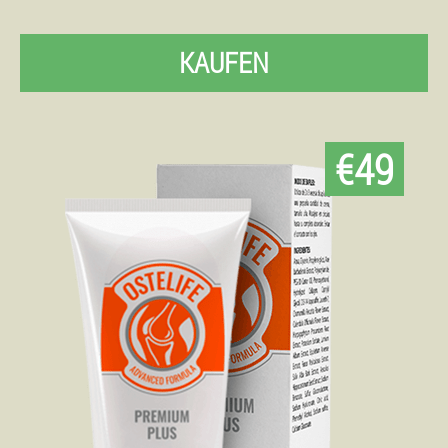
KAUFEN
€49